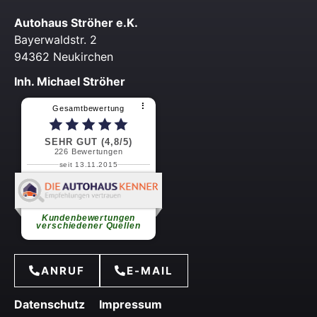
Autohaus Ströher e.K.
Bayerwaldstr. 2
94362 Neukirchen
Inh. Michael Ströher
⠇
Gesamtbewertung
SEHR GUT (4,8/5)
226
Bewertungen
seit 13.11.2015
Martin S.
Schnell und zuvorkommende
Service
weiterlesen
Kundenbewertungen
verschiedener Quellen
ANRUF
E-MAIL
Datenschutz
Impressum