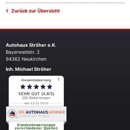
Zurück zur Übersicht
Autohaus Ströher e.K.
Bayerwaldstr. 2
94362 Neukirchen
Inh. Michael Ströher
⠇
Gesamtbewertung
SEHR GUT (4,8/5)
226
Bewertungen
seit 13.11.2015
Martin S.
Schnell und zuvorkommende
Service
weiterlesen
Kundenbewertungen
verschiedener Quellen